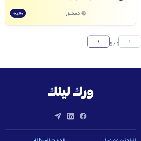
دمشق
منتهية
›
‹
1 / 5
للباحثين عن عمل
للجهات الموظِّفة