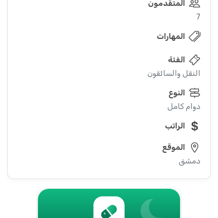
المتقدمون
7
المهارات
الفئة
النقل والسائقون
النوع
دوام كامل
الراتب
الموقع
دمشق