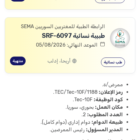
الرابطة الطبية للمغتربين السوريين SEMA
طبيبة نسائية SRF-6097
الموعد النهائي: 05/08/2026
أريحا، إدلب
منتهية
طب نسائية
ممرض/ة.
رمز الإعلان:
TEC/Tec-10F/1188.
كود الوظيفة:
Tec-10F.
مكان العمل:
بحوري، سوريا.
العدد المطلوب:
2.
طبيعة الدوام:
دوام إداري (دوام كامل).
المدير المسؤول:
رئيس الممرضين.