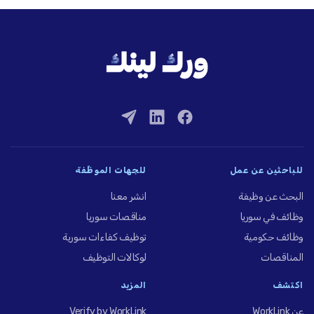
للباحثين عن عمل
للجهات الموظِّفة
البحث عن وظيفة
انشر معنا
وظائف في سوريا
مناقصات سوريا
وظائف حكومية
توظيف كفاءات سورية
المناقصات
لوكالات التوظيف
اكتشف
المزيد
عن WorkLink
Verify by WorkLink