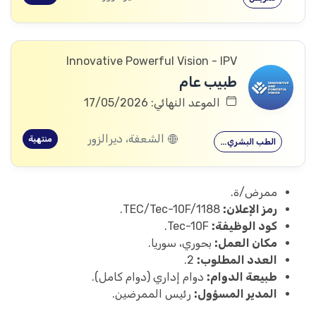
Innovative Powerful Vision - IPV
طبيب عام
الموعد النهائي: 17/05/2026
الشعفة، ديرالزور
منتهية
الطب البشري…
ممرض/ة.
رمز الإعلان:
TEC/Tec-10F/1188.
كود الوظيفة:
Tec-10F.
مكان العمل:
بحوري، سوريا.
العدد المطلوب:
2.
طبيعة الدوام:
دوام إداري (دوام كامل).
المدير المسؤول:
رئيس الممرضين.