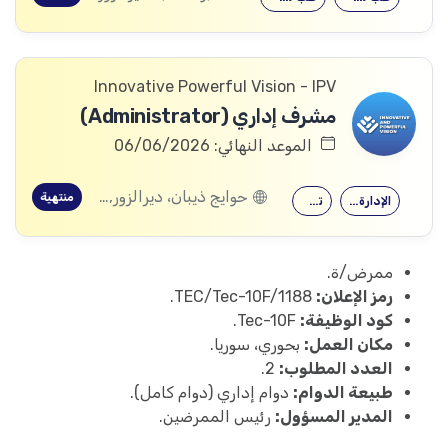
Innovative Powerful Vision - IPV
مشرف إداري (Administrator)
الموعد النهائي: 06/06/2026
حوايج ذيبان، ديرالزور, البصيرة، ديرالزور, محكان، ديرالزور, أبو خشب، ديرالزور, ذيبان، ديرالزور, البحرة، ديرالزور
منتهية
الإدارة الصحية
تمريض
ممرض/ة.
رمز الإعلان:
TEC/Tec-10F/1188.
كود الوظيفة:
Tec-10F.
مكان العمل:
بحوري، سوريا.
العدد المطلوب:
2.
طبيعة الدوام:
دوام إداري (دوام كامل).
المدير المسؤول:
رئيس الممرضين.