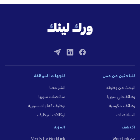
للباحثين عن عمل
للجهات الموظِّفة
البحث عن وظيفة
انشر معنا
وظائف في سوريا
مناقصات سوريا
وظائف حكومية
توظيف كفاءات سورية
المناقصات
لوكالات التوظيف
اكتشف
المزيد
عن WorkLink
Verify by WorkLink