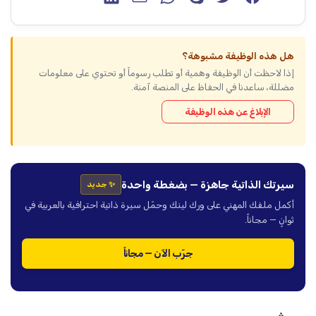
هل هذه الوظيفة مشبوهة؟
إذا لاحظت أن الوظيفة وهمية أو تطلب رسوماً أو تحتوي على معلومات
مضللة، ساعدنا في الحفاظ على المنصة آمنة.
الإبلاغ عن هذه الوظيفة
سيرتك الذاتية جاهزة — بضغطة واحدة
✨ جديد
أكمل ملفك المهني على ورك لينك وحمّل سيرة ذاتية احترافية بالعربية في
ثوانٍ — مجاناً.
جرّب الآن — مجاناً