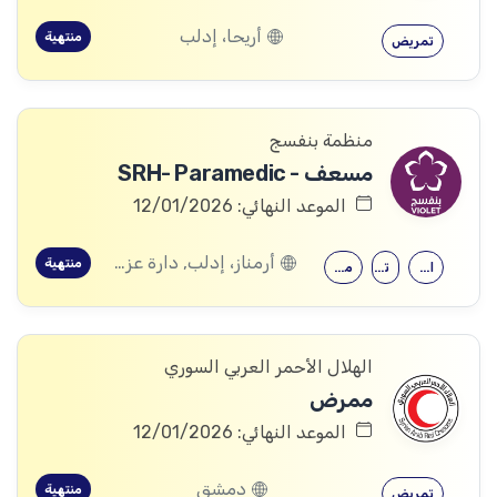
أريحا، إدلب
منتهية
تمريض
منظمة بنفسج
مسعف - SRH- Paramedic
الموعد النهائي: 12/01/2026
أرمناز، إدلب, دارة عزة، حلب, جسرالشغور، إدلب
منتهية
العلوم الصحية
تمريض
معهد طبي/صحي
الهلال الأحمر العربي السوري
ممرض
الموعد النهائي: 12/01/2026
دمشق
منتهية
تمريض