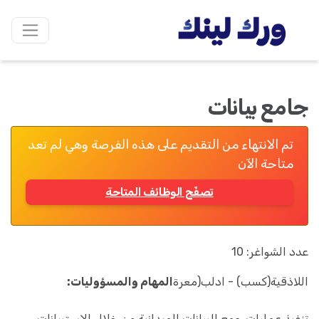
جامع بيانات
تم الانتهاء من التقديم على هذه الفرصة وهي لم تعد
متاحة الآن
تصفّح الوظائف المتاحة
عدد الشواغر: 10
اللاذقية(كسب) - ادلب(معرة
المهام والمسؤوليات:
تنفيذ عمليات جمع البيانات الميدانية من خلال الاستبيانات،