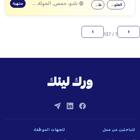
تلدو، حمص, الحولة، حمص
منتهية
العلوم الاجتماعية
علم النفس
›
‹
7 / 137
للباحثين عن عمل
للجهات الموظِّفة