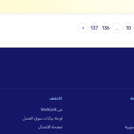
›
137
136
...
10
فة
اكتشف
عن WorkLink
لوحة بيانات سوق العمل
ورية
صفحة الاتصال