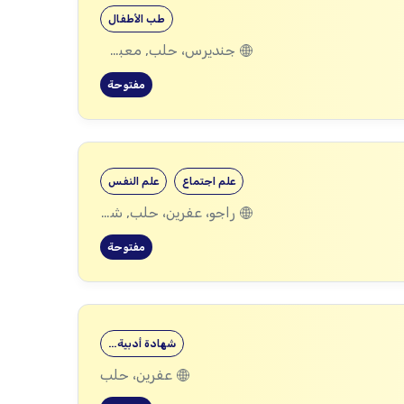
طب الأطفال
جنديرس، حلب, معبطلي، حلب
مفتوحة
علم اجتماع
علم النفس
راجو، عفرين، حلب, شيخ الحديد، حلب
مفتوحة
شهادة أدبية…
عفرين، حلب