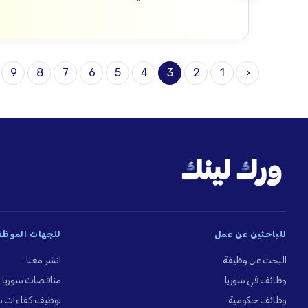
9
8
7
6
5
4
3
2
1
‹
للباحثين عن عمل
للجهات الموظِّ
البحث عن وظيفة
انشر معنا
وظائف في سوريا
مناقصات سوريا
وظائف حكومية
توظيف كفاءات س