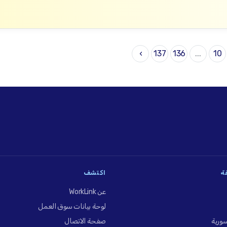
›
137
136
...
10
فة
اكتشف
عن WorkLink
لوحة بيانات سوق العمل
ورية
صفحة الاتصال