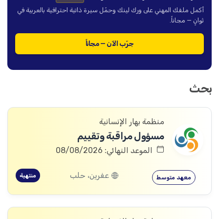
أكمل ملفك المهني على ورك لينك وحمّل سيرة ذاتية احترافية بالعربية في
ثوانٍ — مجاناً.
جرّب الآن — مجاناً
بحث
منظمة بهار الإنسانية
مسؤول مراقبة وتقييم
الموعد النهائي: 08/08/2026
عفرين، حلب
منتهية
معهد متوسط