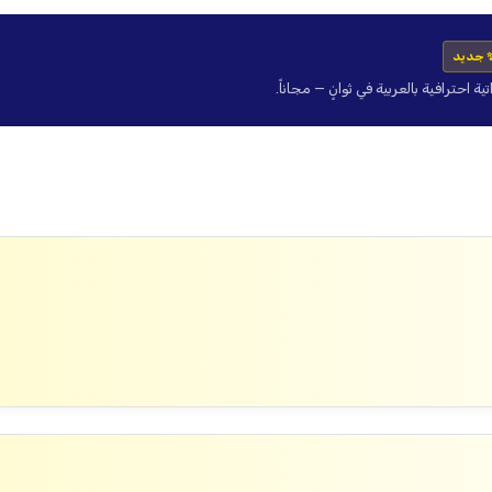
 جديد
حترافية بالعربية في ثوانٍ — مجاناً.