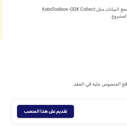
KoboToolbox-ODK Colle
المشروع.
قع المنصوص عليه في العقد.
تقديم على هذا المنصب