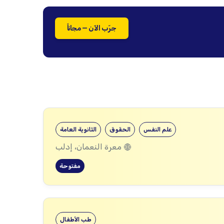
جرّب الآن — مجاناً
علم النفس
الحقوق
الثانوية العامة
معرة النعمان، إدلب
مفتوحة
طب الأطفال