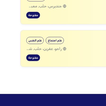
جنديرس، حلب, معبطلي، حلب
مفتوحة
علم اجتماع
علم النفس
راجو، عفرين، حلب, شيخ الحديد، حلب
مفتوحة