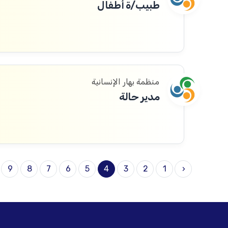
طبيب/ة أطفال
منظمة بهار الإنسانية
مدير حالة
9
8
7
6
5
4
3
2
1
‹