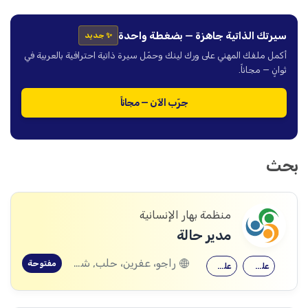
سيرتك الذاتية جاهزة — بضغطة واحدة
✨ جديد
أكمل ملفك المهني على ورك لينك وحمّل سيرة ذاتية احترافية بالعربية في
ثوانٍ — مجاناً.
جرّب الآن — مجاناً
بحث
منظمة بهار الإنسانية
مدير حالة
راجو، عفرين، حلب, شيخ الحديد، حلب
مفتوحة
علم اجتماع
علم النفس