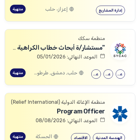
إعزاز، حلب
منتهية
إدارة المشاريع
منظمة سكك
"مستشار/ة أبحاث خطاب الكراهية على الإنترنت"
الموعد النهائي: 05/01/2026
حلب, دمشق, طرطوس, ريف دمشق, ديرالزور, درعا, السويداء, القنيطرة, اللاذقية, الرقة, حمص, الحسكة, حماة, ادلب
منتهية
علم النفس
علم النفس
علم اجتماع
منظمة الإغاثة الدولیة (Relief International)
Program Officer
الموعد النهائي: 08/08/2026
الحسكة
منتهية
الهندسة المدنية
الاقتصاد