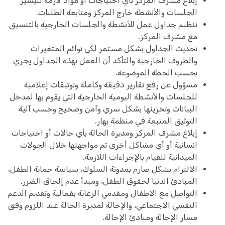
إبلاغ مشرف المركز بأي احتياجات أو مواد لازمة لتيسير
الجلسات والأنشطة خارج المركز ومتابعة الطلبات.
تنظيم جداول عمل للأنشطة والجلسات الخارجية بالتنسيق
مع مشرف المركز.
تحديث الجداول بشكل مستمر لكي توائم المتغيرات
والظروف الخارجية والتأكد أن العمل بهذه الجداول يجري
بحسب الخطة الموضوعة.
مسؤول عن رفع تقارير دقيقة وكاملة وتوثيقات إعلامية
للجلسات والأنشطة اليومية الخارجية التي يقوم بها لمدخل
البيانات وتخزينها بشكل سري وآمن وصحيح وحسب آلية
التوثيق المتبعة في منظمة بهار.
إبلاغ مشرف المركز ومديرة الحالة بأي حالات أو احتياجات
انسانية أو أي مشاكل أخرى تم مواجهتها خلال الجولات
الميدانية للقيام بالإجراءات اللازمة.
الالتزام بشكل صارم بمدونة السلوك، سياسة حماية الطفل،
المبادئ الدنيا لحقوق الطفل، ومبدأ عدم إلحاق الضرر.
التواصل مع الاطفال ومقدمي الرعاية بفعالية وتقديم الدعم
النفسي الاجتماعي، والإحالة لمديرة الحالة عند اللزوم وفق
مسار الإحالة ومبادئ الإحالة.