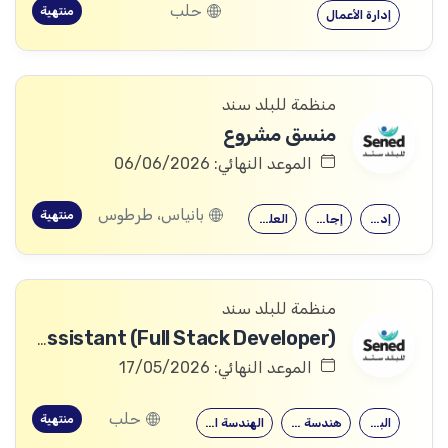
حلب
منتهية
إدارة الأعمال
منظمة للبلد سند
منسق مشروع
الموعد النهائي: 06/06/2026
بانياس، طرطوس
منتهية
إدارة الأعمال
إجازة هندسية…
العلوم الاجتماعية
منظمة للبلد سند
IT Assistant (Full Stack Developer)
الموعد النهائي: 17/05/2026
حلب
منتهية
البرمجة
هندسة الحواسيب
الهندسة المعلوماتية