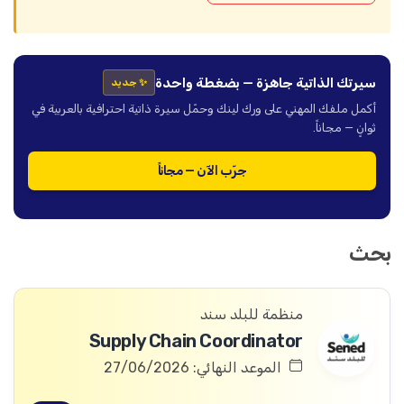
سيرتك الذاتية جاهزة — بضغطة واحدة
✨ جديد
أكمل ملفك المهني على ورك لينك وحمّل سيرة ذاتية احترافية بالعربية في
ثوانٍ — مجاناً.
جرّب الآن — مجاناً
بحث
منظمة للبلد سند
Supply Chain Coordinator
الموعد النهائي: 27/06/2026