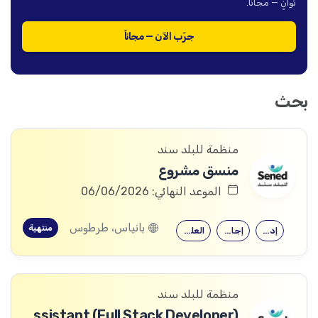
ثوانٍ — مجاناً.
جرّب الآن — مجاناً
بحث
منظمة للبلد سند
منسق مشروع
الموعد النهائي: 06/06/2026
بانياس، طرطوس
منتهية
إدارة الأعمال
إجازة هندسية…
العلوم الاجتماعية
منظمة للبلد سند
IT Assistant (Full Stack Developer)