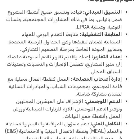
التنسيق الميداني:
قيادة وتنسيق جميع أنشطة المشروع
ضمن بانياس، بما في ذلك المشاورات المجتمعية، جلسات
التوعية، وعملية LPCA.
المتابعة التشغيلية:
متابعة التقدم اليومي للمهام
الميدانية لضمان تنفيذها وفق الجداول الزمنية المحددة
ومعايير الجودة الخاصة بمرحلة التصميم التشاركي.
إعداد التقارير:
إعداد وتقديم تقارير تقدم أسبوعية مفصلة
إلى مدير المشاريع، تتضمن الإنجازات والتحديات وتحديثات
السياق المحلي.
إدارة أصحاب المصلحة:
العمل كنقطة اتصال محلية مع
قادة المجتمع، ومجموعات الشباب، والمبادرات النسائية
لضمان مشاركة شاملة.
الدعم اللوجستي:
الإشراف على الميسّرين المحليين
وتوفير الدعم اللوجستي اللازم للزيارات الميدانية وورش
العمل وأنشطة جمع البيانات.
التكامل الفني:
دعم مسؤول المراقبة والتقييم والمساءلة
والتعلم (MEAL) ونقطة الاتصال البيئية والاجتماعية (E&S)
في جمع البيانات الميدانية وضمان دقة التقييمات