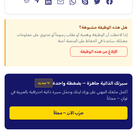
هل هذه الوظيفة مشبوهة؟
إذا لاحظت أن الوظيفة وهمية أو تطلب رسوماً أو تحتوي على معلومات
مضللة، ساعدنا في الحفاظ على المنصة آمنة.
الإبلاغ عن هذه الوظيفة
سيرتك الذاتية جاهزة — بضغطة واحدة
✨ جديد
أكمل ملفك المهني على ورك لينك وحمّل سيرة ذاتية احترافية بالعربية في
ثوانٍ — مجاناً.
جرّب الآن — مجاناً