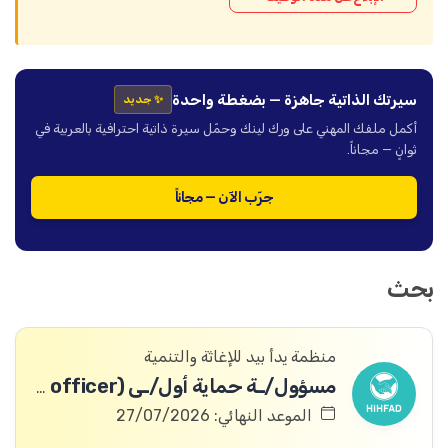
سيرتك الذاتية جاهزة — بضغطة واحدة
✨ جديد
أكمل ملفك المهني على ورك لينك وحمّل سيرة ذاتية احترافية بالعربية في
ثوانٍ — مجاناً.
جرّب الآن — مجاناً
بحث
منظمة يدأ بيد للإغاثة والتنمية
مسؤول/ـة حماية أول/ـى (Protection Senior officer)
الموعد النهائي: 27/07/2026