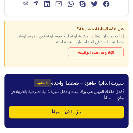
هل هذه الوظيفة مشبوهة؟
إذا لاحظت أن الوظيفة وهمية أو تطلب رسوماً أو تحتوي على معلومات
مضللة، ساعدنا في الحفاظ على المنصة آمنة.
الإبلاغ عن هذه الوظيفة
سيرتك الذاتية جاهزة — بضغطة واحدة
✨ جديد
أكمل ملفك المهني على ورك لينك وحمّل سيرة ذاتية احترافية بالعربية في
ثوانٍ — مجاناً.
جرّب الآن — مجاناً