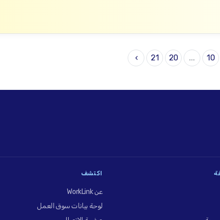
›
21
20
...
10
فة
اكتشف
عن WorkLink
لوحة بيانات سوق العمل