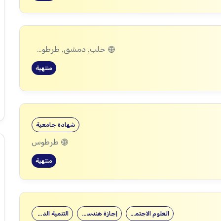
حلب, دمشق, طرطوس, ريف دمشق, ديرالزور, درعا, السويداء, إدلب, القنيطرة, اللاذقية, الرقة, حمص, الحسكة, حماة
منتهية
شهادة جامعية
طرطوس
منتهية
العلوم الاجتماعية
إجازة هندسية…
التنمية الدولية