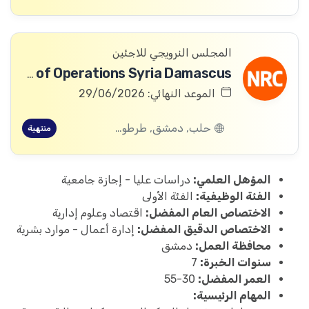
المجلس النرويجي للاجئين
Head of Operations Syria Damascus
الموعد النهائي: 29/06/2026
حلب, دمشق, طرطوس, ريف دمشق, ديرالزور, درعا, السويداء, إدلب, القنيطرة, اللاذقية, الرقة, حمص, الحسكة, حماة
منتهية
المؤهل العلمي:
دراسات عليا - إجازة جامعية
الفئة الوظيفية:
الفئة الأولى
الاختصاص العام المفضل:
اقتصاد وعلوم إدارية
الاختصاص الدقيق المفضل:
إدارة أعمال - موارد بشرية
محافظة العمل:
دمشق
سنوات الخبرة:
7
العمر المفضل:
30-55
المهام الرئيسية: