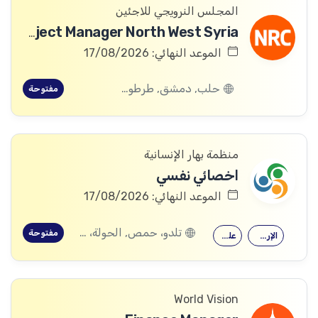
المجلس النرويجي للاجئين
ICLA Project Manager North West Syria
الموعد النهائي: 17/08/2026
حلب, دمشق, طرطوس, ريف دمشق, ديرالزور, درعا, السويداء, إدلب, القنيطرة, اللاذقية, الرقة, حمص, الحسكة, حماة
مفتوحة
منظمة بهار الإنسانية
اخصائي نفسي
الموعد النهائي: 17/08/2026
تلدو، حمص, الحولة، حمص
مفتوحة
الإرشاد النفسي
علم النفس
World Vision