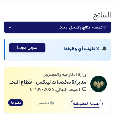
النتائج
تصفية النتائج وتضييق البحث
سجّل مجاناً
🔔
لا تفوّتك أي وظيفة!
وزارة الخارجية والمغتربين
مدير/ة مخدمات لينكس - قطاع التحول الرقمي
الموعد النهائي: 01/09/2026
دمشق
مفتوحة
الهندسة المعلوماتية