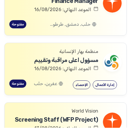
Finance Manager
الموعد النهائي: 16/08/2026
حلب, دمشق, طرطوس, ريف دمشق, ديرالزور, درعا, السويداء, إدلب, القنيطرة, اللاذقية, الرقة, حمص, الحسكة, حماة
مفتوحة
منظمة بهار الإنسانية
مسؤول اعلى مراقبة وتقييم
الموعد النهائي: 16/08/2026
عفرين، حلب
مفتوحة
إدارة الأعمال
الإحصاء
World Vision
Screening Staff (WFP Project)
الموعد النهائي: 13/08/2026