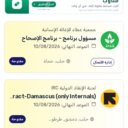
جمعية عطاء للإغاثة الإنسانية
مسؤول برنامج – برنامج الإصحاح
الموعد النهائي: 10/08/2026
حلب, حماة
مفتوحة
إدارة الأعمال
لجنة الإنقاذ الدولية IRC
Digital Archivist-Temporary Contract-Damascus (only Internals)
الموعد النهائي: 10/08/2026
حلب, دمشق, طرطوس, ريف دمشق, ديرالزور, درعا, السويداء, إدلب, القنيطرة, اللاذقية, الرقة, حمص, الحسكة, حماة
مفتوحة