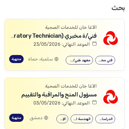
بحث
الآغا خان للخدمات الصحية
فني/ة مخبري (Laboratory Technician)
الموعد النهائي: 23/05/2026
سلمية، حماة
منتهية
فني مخبري
معهد طبي/صحي
الآغا خان للخدمات الصحية
مسؤول المنح والمراقبة والتقييم
الموعد النهائي: 03/05/2026
دمشق
منتهية
الدراسات التنموية
الهندسة المعلوماتية
الإحصاء