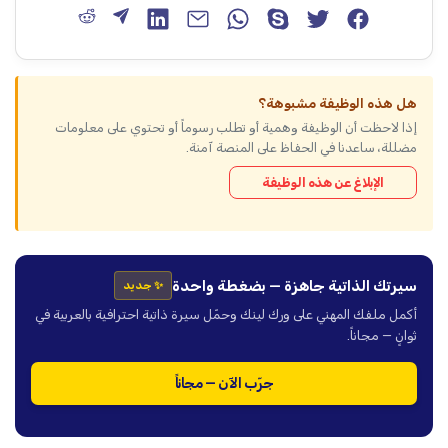
هل هذه الوظيفة مشبوهة؟
إذا لاحظت أن الوظيفة وهمية أو تطلب رسوماً أو تحتوي على معلومات
مضللة، ساعدنا في الحفاظ على المنصة آمنة.
الإبلاغ عن هذه الوظيفة
سيرتك الذاتية جاهزة — بضغطة واحدة
✨ جديد
أكمل ملفك المهني على ورك لينك وحمّل سيرة ذاتية احترافية بالعربية في
ثوانٍ — مجاناً.
جرّب الآن — مجاناً