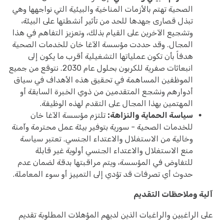
الصحية تهتم بالأزمات المناخية والبيئية التي نواجهها وهي
تبذل قصارى جهدها للحد من تأثير أنشطتها على البيئة،
وتشجيع الآخرين على القيام بذلك، وتعزيز التفاهم في هذا
المجال. وقد حددت مؤسسة الآغا خان للخدمات الصحية
هدفاً بأن تكون عملياتها التشغيلية أقرب ما يكون إلى
انبعاثات صفرية للكربون بحلول عام 2030. نتوقع من جميع
الموظفين المساهمة في تحقيق هذه الأهداف في سياق
أدوارهم ونشجع المتقدمين من ذوي الخبرة السابقة أو
المهتمين بهذا المجال على التقدم لهذه الوظيفة.
سياسة الحماية والنزاهة:
تلتزم مؤسسة الآغا خان
للخدمات الصحية - سورية بتوفير بيئة عمل محترمة وآمنة
وخالية من الاستغلال والاعتداء الجنسي. تعتبر سياسة
منع الاستغلال والاعتداء الجنسي أولوية غير قابلة
للتفاوض في المؤسسة، ويتم مراقبتها بدقة لضمان عدم
حدوث أي تصرفات قد تؤدي إلى التمييز أو سوء المعاملة.
آلية وملاحظات التقديم
على الراغبين والراغبات الذين لديهم المؤهلات المطلوبة تقديم