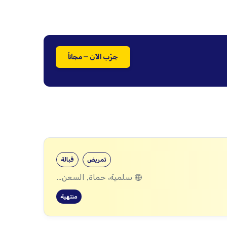
جرّب الآن — مجاناً
تمريض
قبالة
سلمية، حماة, السعن، سلمية، حماة, عقيربات، حماة, العشارنة، حماة
منتهية