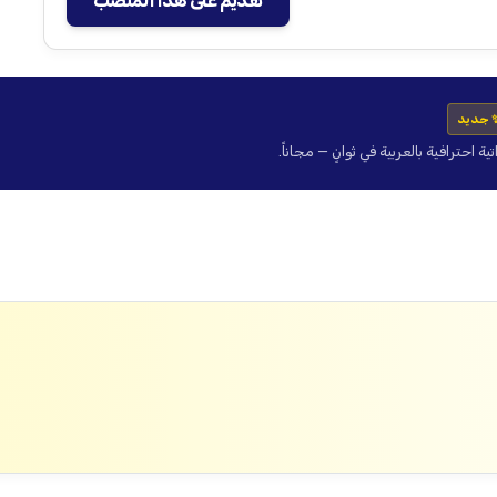
تقديم على هذا المنصب
 جديد
حترافية بالعربية في ثوانٍ — مجاناً.