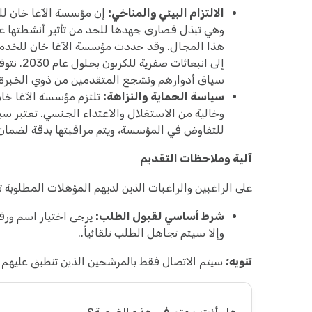
الالتزام البيئي والمناخي:
إن مؤسسة الآغا خان للخد
وهي تبذل قصارى جهدها للحد من تأثير أنشطتها على 
هذا المجال. وقد حددت مؤسسة الآغا خان للخدمات 
إلى انبع
سياق أدوارهم ونشجع المتقدمين من ذوي الخبرة ال
سياسة الحماية والنزاهة:
تلتزم مؤسسة الآغا خان
وخالية من الاستغلال والاعتداء الجنسي. تعتبر سيا
للتفاوض في المؤسسة، ويتم مراقبتها بدقة لضمان 
آلية وملاحظات التقديم
على الراغبين والراغبات الذين لديهم المؤهلات المطلوبة ت
شرط أساسي لقبول الطلب:
يرجى اختيار اسم ورق
وإلا سيتم تجاهل الطلب تلقائياً..
تنويه:
سيتم الاتصال فقط بالمرشحين الذين تنطبق عليهم ا