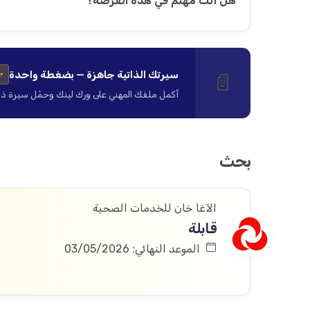
هل أنت مهتم في هذه الفرصة؟
سيرتك الذاتية جاهزة — بضغطة واحدة
📄
✨
أكمل ملفك المهني على ورك لينك وحمّل سيرة ذاتية ا
بحث
الآغا خان للخدمات الصحية
قابلة
الموعد النهائي: 03/05/2026