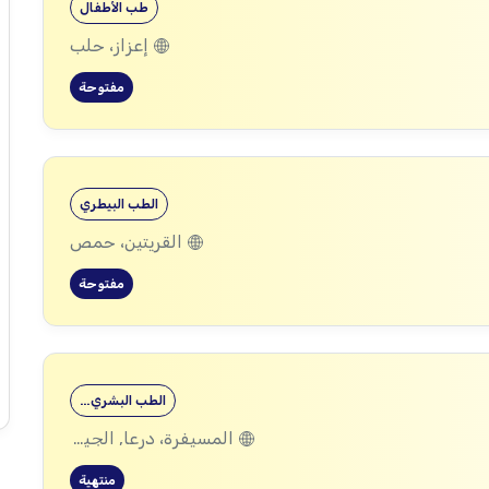
طب الأطفال
إعزاز، حلب
مفتوحة
الطب البيطري
القريتين، حمص
مفتوحة
الطب البشري…
المسيفرة، درعا, الجيزة، درعا, بصر الحرير، درعا
منتهية