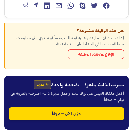
هل هذه الوظيفة مشبوهة؟
إذا لاحظت أن الوظيفة وهمية أو تطلب رسوماً أو تحتوي على معلومات
مضللة، ساعدنا في الحفاظ على المنصة آمنة.
الإبلاغ عن هذه الوظيفة
سيرتك الذاتية جاهزة — بضغطة واحدة
✨ جديد
أكمل ملفك المهني على ورك لينك وحمّل سيرة ذاتية احترافية بالعربية في
ثوانٍ — مجاناً.
جرّب الآن — مجاناً