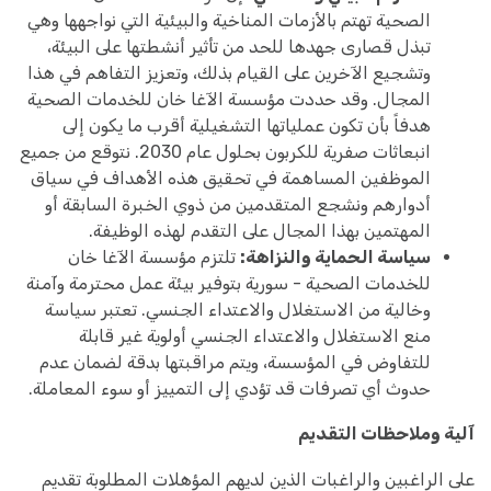
الصحية تهتم بالأزمات المناخية والبيئية التي نواجهها وهي
تبذل قصارى جهدها للحد من تأثير أنشطتها على البيئة،
وتشجيع الآخرين على القيام بذلك، وتعزيز التفاهم في هذا
المجال. وقد حددت مؤسسة الآغا خان للخدمات الصحية
هدفاً بأن تكون عملياتها التشغيلية أقرب ما يكون إلى
انبعاثات صفرية للكربون بحلول عام 2030. نتوقع من جميع
الموظفين المساهمة في تحقيق هذه الأهداف في سياق
أدوارهم ونشجع المتقدمين من ذوي الخبرة السابقة أو
المهتمين بهذا المجال على التقدم لهذه الوظيفة.
سياسة الحماية والنزاهة:
تلتزم مؤسسة الآغا خان
للخدمات الصحية - سورية بتوفير بيئة عمل محترمة وآمنة
وخالية من الاستغلال والاعتداء الجنسي. تعتبر سياسة
منع الاستغلال والاعتداء الجنسي أولوية غير قابلة
للتفاوض في المؤسسة، ويتم مراقبتها بدقة لضمان عدم
حدوث أي تصرفات قد تؤدي إلى التمييز أو سوء المعاملة.
آلية وملاحظات التقديم
على الراغبين والراغبات الذين لديهم المؤهلات المطلوبة تقديم