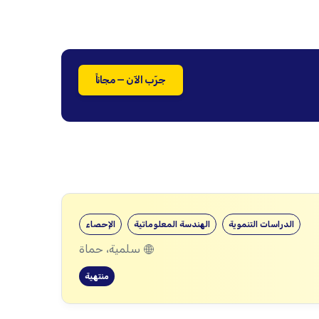
جرّب الآن — مجاناً
الدراسات التنموية
الهندسة المعلوماتية
الإحصاء
سلمية، حماة
منتهية