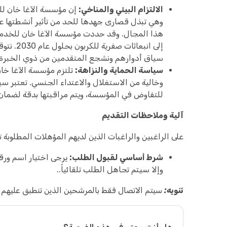
الالتزام البيئي والمناخي:
إن مؤسسة الآغا خان للخد
وهي تبذل قصارى جهدها للحد من تأثير أنشطتها على 
هذا المجال. وقد حددت مؤسسة الآغا خان للخدمات 
إلى انبع
سياق أدوارهم ونشجع المتقدمين من ذوي الخبرة ال
سياسة الحماية والنزاهة:
تلتزم مؤسسة الآغا خان
وخالية من الاستغلال والاعتداء الجنسي. تعتبر سيا
للتفاوض في المؤسسة، ويتم مراقبتها بدقة لضمان 
آلية وملاحظات التقديم
على الراغبين والراغبات الذين لديهم المؤهلات المطلوبة ت
شرط أساسي لقبول الطلب:
يرجى اختيار اسم ورق
وإلا سيتم تجاهل الطلب تلقائياً..
تنويه:
سيتم الاتصال فقط بالمرشحين الذين تنطبق عليهم ا