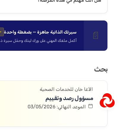
هل أنت مهتم في هذه الفرصة؟
سيرتك الذاتية جاهزة — بضغطة واحدة
📄
✨
أكمل ملفك المهني على ورك لينك وحمّل سيرة ذاتية ا
بحث
الآغا خان للخدمات الصحية
مسؤول رصد وتقييم
الموعد النهائي: 03/05/2026