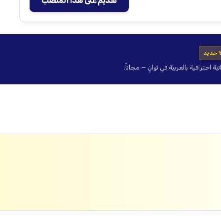
تقديم على هذا المنصب
 جديد
حترافية بالعربية في ثوانٍ — مجاناً.