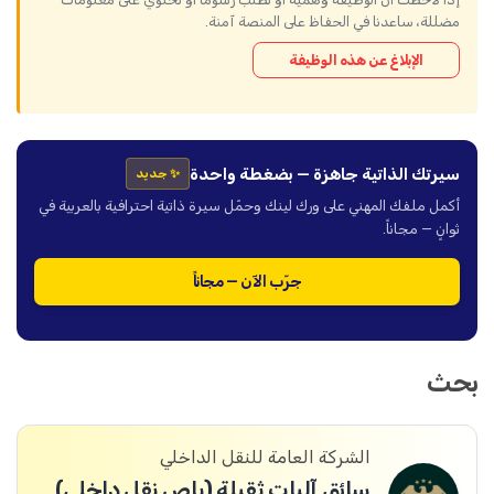
مضللة، ساعدنا في الحفاظ على المنصة آمنة.
الإبلاغ عن هذه الوظيفة
سيرتك الذاتية جاهزة — بضغطة واحدة
✨ جديد
أكمل ملفك المهني على ورك لينك وحمّل سيرة ذاتية احترافية بالعربية في
ثوانٍ — مجاناً.
جرّب الآن — مجاناً
بحث
الشركة العامة للنقل الداخلي
سائق آليات ثقيلة (باص نقل داخلي)