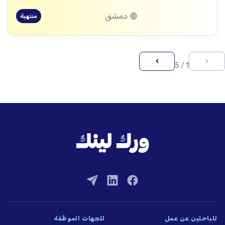
دمشق
منتهية
›
‹
1 / 5
للباحثين عن عمل
للجهات الموظِّفة