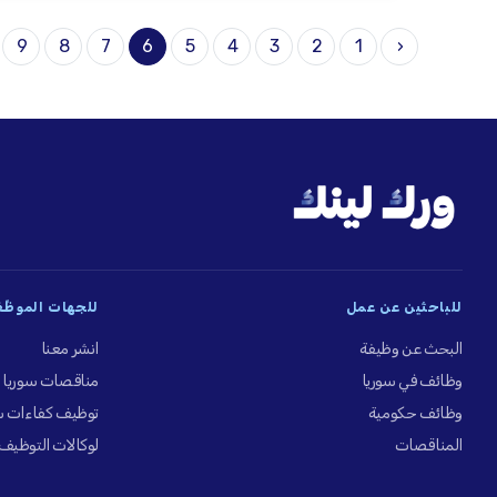
9
8
7
6
5
4
3
2
1
‹
للباحثين عن عمل
للجهات الموظِّ
البحث عن وظيفة
انشر معنا
وظائف في سوريا
مناقصات سوريا
وظائف حكومية
توظيف كفاءات س
المناقصات
لوكالات التوظيف