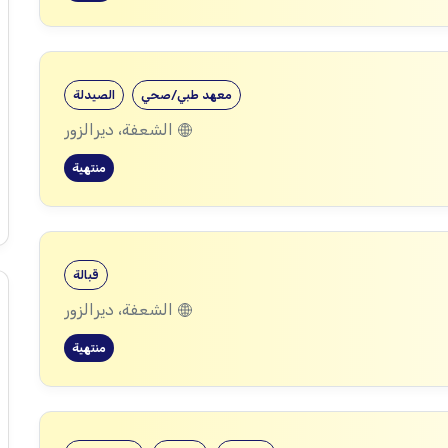
معهد طبي/صحي
الصيدلة
الشعفة، ديرالزور
منتهية
قبالة
الشعفة، ديرالزور
منتهية