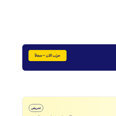
جرّب الآن — مجاناً
تمريض