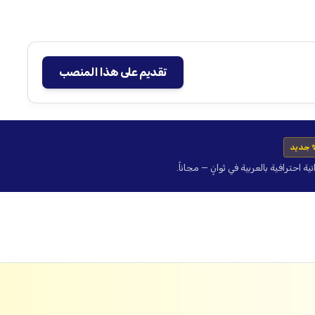
تقديم على هذا المنصب
 جديد
حترافية بالعربية في ثوانٍ — مجاناً.