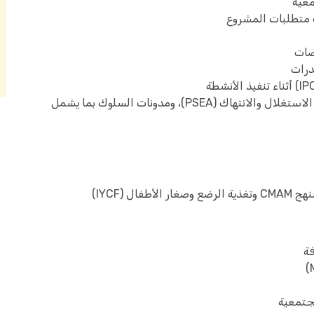
عية
 متطلبات المشروع
صات
درات
الالتزام بالمبادئ الإنسانية، وسياسات الحماية من الاستغلال والانتهاك (PSEA)، ومدونات السلوك بما يشمل
 (IYCF)
ة
مجتمعية