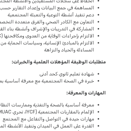
الحفاظ على سجلات المستفيدين والأنشطة المجتم
المساهمة في جمع البيانات وإعداد التقارير حسب
دعم تنفيذ أنشطة التوعية والتعبئة المجتمعية
التعاون مع الكادر الصحي والفرق متعددة التخص
المشاركة في التدريبات والإشراف وأنشطة بناء الق
الالتزام بإجراءات الوقاية من العدوى ومكافحتها (IPC) أثناء تنفيذ الأنشطة
المساءلة والحياد والنزاهة
متطلبات الوظيفة
المؤهلات العلمية والخبرات:
شهادة تعليم ثانوي كحد أدنى
خبرة في الصحة المجتمعية مع معرفة أساسية بمنهج CMAM وتغذية الرضع وصغار الأطفال
المهارات والمعرفة:
معرفة أساسية بالصحة والتغذية وممارسات النظاف
الإلمام بالمقاربات المجتمعية (IYCF، تحري MUAC)
مهارات جيدة في التواصل والتفاعل مع المجتمع
القدرة على العمل في الميدان وتنفيذ الأنشطة ال