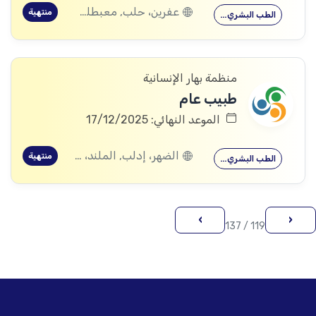
عفرين، حلب, معبطلي، حلب
منتهية
الطب البشري…
منظمة بهار الإنسانية
طبيب عام
الموعد النهائي: 17/12/2025
الضهر، إدلب, الملند، إدلب, الناجية، إدلب
منتهية
الطب البشري…
›
‹
119 / 137