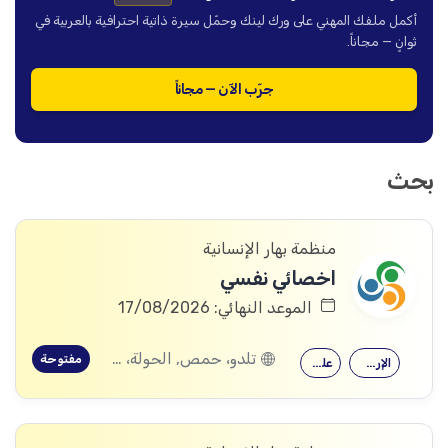
أكمل ملفك المهني على ورك لينك وحمّل سيرة ذاتية احترافية بالعربية في
ثوانٍ — مجاناً.
جرّب الآن — مجاناً
بحث
منظمة بهار الإنسانية
اخصائي نفسي
الموعد النهائي: 17/08/2026
تلدو، حمص, الحولة، حمص
مفتوحة
الإرشاد النفسي
علم النفس