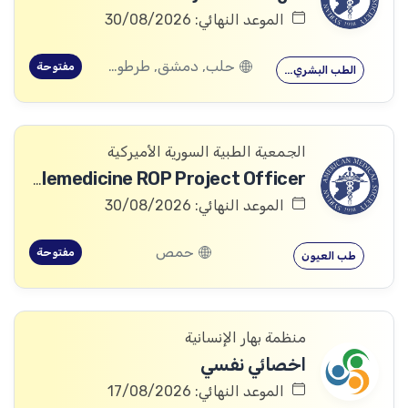
الموعد النهائي: 30/08/2026
حلب, دمشق, طرطوس, ريف دمشق, ديرالزور, درعا, السويداء, إدلب, القنيطرة, اللاذقية, الرقة, حمص, الحسكة, حماة
مفتوحة
الطب البشري…
الجمعية الطبية السورية الأميركية
Telemedicine ROP Project Officer
الموعد النهائي: 30/08/2026
حمص
مفتوحة
طب العيون
منظمة بهار الإنسانية
اخصائي نفسي
الموعد النهائي: 17/08/2026