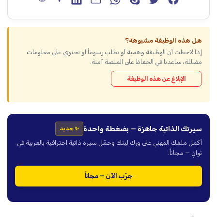
هل هذه الوظيفة مشبوهة؟
إذا لاحظت أن الوظيفة وهمية أو تطلب رسوماً أو تحتوي على معلومات
مضللة، ساعدنا في الحفاظ على المنصة آمنة.
الإبلاغ عن هذه الوظيفة
سيرتك الذاتية جاهزة — بضغطة واحدة
✨ جديد
أكمل ملفك المهني على ورك لينك وحمّل سيرة ذاتية احترافية بالعربية في
ثوانٍ — مجاناً.
جرّب الآن — مجاناً