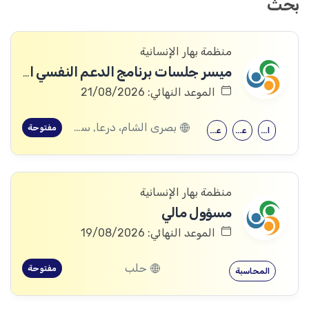
بحث
منظمة بهار الإنسانية
ميسر جلسات برنامج الدعم النفسي الاجتماعي
الموعد النهائي: 21/08/2026
بصرى الشام، درعا, سعسع، ريف دمشق, المسيفرة، درعا, قدسيا، ريف دمشق, قطنا، ريف دمشق, مضايا، ريف دمشق, المزرعة، السويداء, الجيزة، درعا, الديماس، ريف دمشق, سرغايا، ريف دمشق, بيت جن، ريف دمشق, عين الفيجة، ريف دمشق, خربة غزالة، درعا, عش الشجرة، درعا, داعل، درعا, المزيريب، درعا, كوم الباشا، القنيطرة, جباتا الخشب، القنيطرة, ممتنة، القنيطرة, نبع الصخر، القنيطرة, خان أرنبة، القنيطرة, مشناف، السويداء
مفتوحة
الحقوق
علم النفس
علم اجتماع
منظمة بهار الإنسانية
مسؤول مالي
الموعد النهائي: 19/08/2026
حلب
مفتوحة
المحاسبة