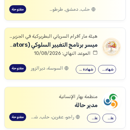
حلب, دمشق, طرطوس, ريف دمشق, ديرالزور, درعا, السويداء, إدلب, القنيطرة, اللاذقية, الرقة, حمص, الحسكة, حماة
مفتوحة
هيئة مار آفرام السرياني البطريركية في الجزيرة والفرات
ميسر برنامج التغيير السلوكي (SBC Facilitators)
الموعد النهائي: 10/08/2026
السوسة، ديرالزور
مفتوحة
شهادة معهد
شهادة جامعية
منظمة بهار الإنسانية
مدير حالة
راجو، عفرين، حلب, شيخ الحديد، حلب
مفتوحة
علم اجتماع
علم النفس