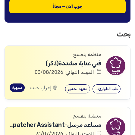
جرّب الآن — مجاناً
بحث
منظمة بنفسج
فني عناية مشددة(ذكر)
الموعد النهائي: 03/08/2026
إعزاز، حلب
منتهية
طب الطوارئ…
معهد تخدير
منظمة بنفسج
مساعد مرسل-Dispatcher Assistant
الموعد النهائي: 31/07/2026