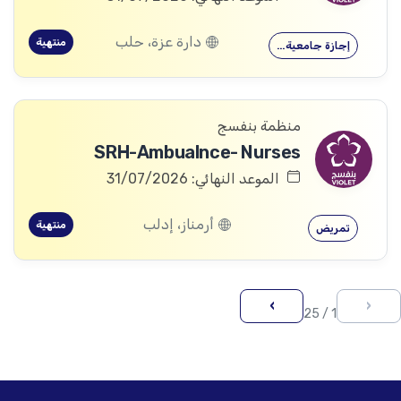
دارة عزة، حلب
منتهية
إجازة جامعية…
منظمة بنفسج
SRH-Ambualnce- Nurses
الموعد النهائي: 31/07/2026
أرمناز، إدلب
منتهية
تمريض
›
‹
1 / 25