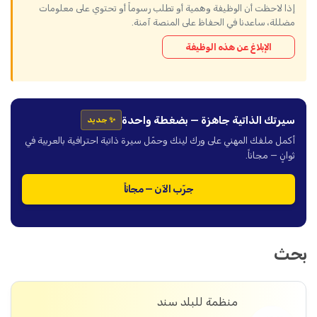
إذا لاحظت أن الوظيفة وهمية أو تطلب رسوماً أو تحتوي على معلومات
مضللة، ساعدنا في الحفاظ على المنصة آمنة.
الإبلاغ عن هذه الوظيفة
سيرتك الذاتية جاهزة — بضغطة واحدة
✨ جديد
أكمل ملفك المهني على ورك لينك وحمّل سيرة ذاتية احترافية بالعربية في
ثوانٍ — مجاناً.
جرّب الآن — مجاناً
بحث
منظمة للبلد سند