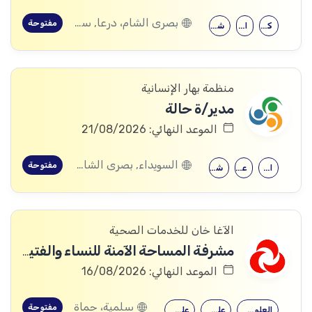
بصرى الشام، درعا, سعسع، ريف دمشق, المسيفرة، درعا, قدسيا، ريف دمشق, قطنا، ريف دمشق, مضايا، ريف دمشق, الجيزة، درعا, الديماس، ريف دمشق, سرغايا، ريف دمشق, بيت جن، ريف دمشق, عين الفيجة، ريف دمشق, خربة غزالة، درعا, عش الشجرة، درعا, داعل، درعا, المزيريب، درعا
مفتوحة
كلية التربية
الحقوق
شهادة جامعية
منظمة بهار الإنسانية
مدير/ة حالة
الموعد النهائي: 21/08/2026
السويداء, بصرى الشام، درعا, سعسع، ريف دمشق, المسيفرة، درعا, قدسيا، ريف دمشق, قطنا، ريف دمشق, مضايا، ريف دمشق, المزرعة، السويداء, الجيزة، درعا, الديماس، ريف دمشق, سرغايا، ريف دمشق, بيت جن، ريف دمشق, عين الفيجة، ريف دمشق, خربة غزالة، درعا, عش الشجرة، درعا, داعل، درعا, المزيريب، درعا, كوم الباشا، القنيطرة, جباتا الخشب، القنيطرة, ممتنة، القنيطرة, نبع الصخر، القنيطرة, خان أرنبة، القنيطرة, مشناف، السويداء
مفتوحة
الإرشاد النفسي
علم النفس
شهادة جامعية
الآغا خان للخدمات الصحية
مشرفة المساحة الآمنة للنساء والفتيات (Woman and Girls Safe Space (WGSS) Supervisor).
الموعد النهائي: 16/08/2026
سلمية، حماة
مفتوحة
العلوم الاجتماعية
علم اجتماع
علم النفس