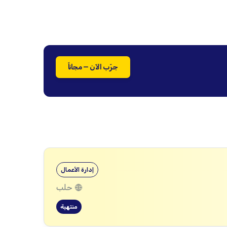
جرّب الآن — مجاناً
إدارة الأعمال
حلب
منتهية