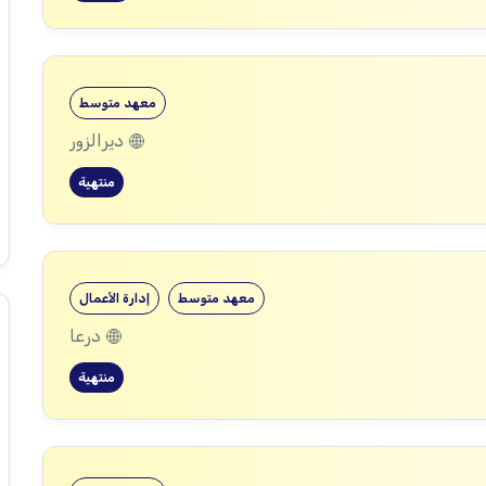
معهد متوسط
ديرالزور
منتهية
معهد متوسط
إدارة الأعمال
درعا
منتهية