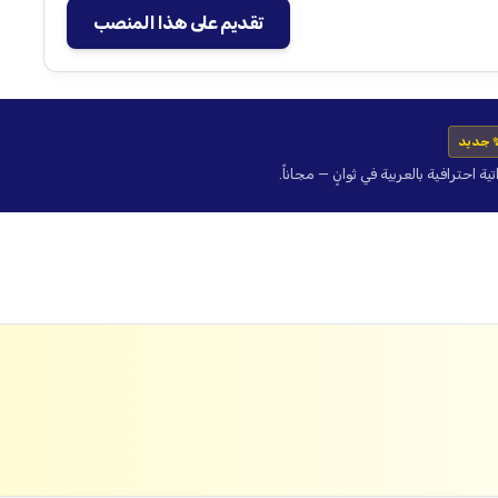
تقديم على هذا المنصب
 جديد
حترافية بالعربية في ثوانٍ — مجاناً.