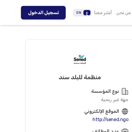
من نحن
أنشر معنا
تسجيل الدخول
ع
EN
منظمة للبلد سند
نوع المؤسسة
جهة غير ربحية
الموقع الإلكتروني
http://sened.ngo
عدد الوظائف