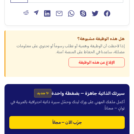
هل هذه الوظيفة مشبوهة؟
إذا لاحظت أن الوظيفة وهمية أو تطلب رسوماً أو تحتوي على معلومات
مضللة، ساعدنا في الحفاظ على المنصة آمنة.
الإبلاغ عن هذه الوظيفة
سيرتك الذاتية جاهزة — بضغطة واحدة
✨ جديد
أكمل ملفك المهني على ورك لينك وحمّل سيرة ذاتية احترافية بالعربية في
ثوانٍ — مجاناً.
جرّب الآن — مجاناً