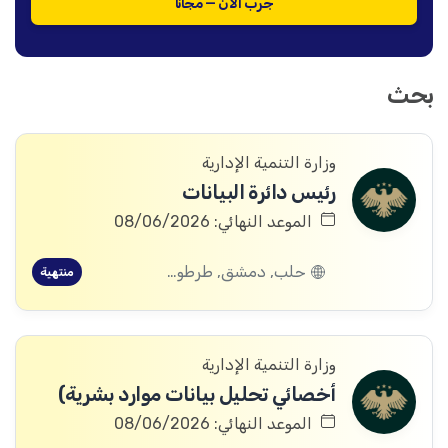
جرّب الآن — مجاناً
بحث
وزارة التنمية الإدارية
رئيس دائرة البيانات
الموعد النهائي: 08/06/2026
حلب, دمشق, طرطوس, ريف دمشق, ديرالزور, درعا, إدلب, القنيطرة, اللاذقية, الرقة, حمص, الحسكة, حماة
منتهية
وزارة التنمية الإدارية
أخصائي تحليل بيانات موارد بشرية)
الموعد النهائي: 08/06/2026