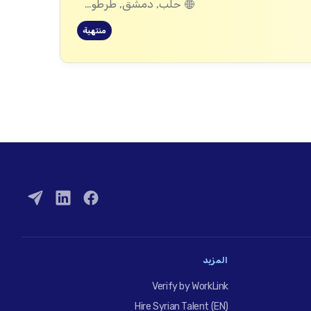
حلب, دمشق, طرطوس, ريف دمشق, ديرالزور, درعا, إدلب, القنيطرة, اللاذقية, الرقة, حمص, الحسكة, حماة
منتهية
المزيد
Verify by WorkLink
Hire Syrian Talent (EN)