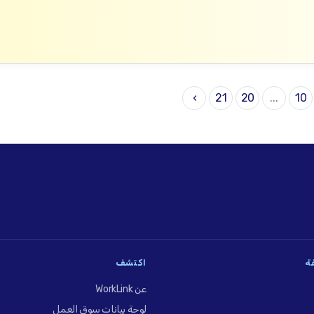
›
21
20
...
10
فة
اكتشف
عن WorkLink
لوحة بيانات سوق العمل