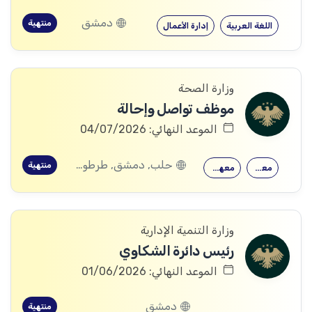
دمشق
منتهية
اللغة العربية
إدارة الأعمال
وزارة الصحة
موظف تواصل وإحالة
الموعد النهائي: 04/07/2026
حلب, دمشق, طرطوس, ريف دمشق, ديرالزور, درعا, السويداء, القنيطرة, اللاذقية, الرقة, حمص, الحسكة, حماة, ادلب
منتهية
معهد متوسط
معهد طبي/صحي
وزارة التنمية الإدارية
رئيس دائرة الشكاوي
الموعد النهائي: 01/06/2026
دمشق
منتهية