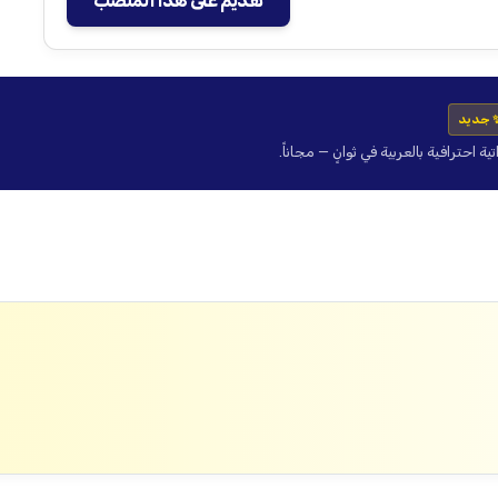
تقديم على هذا المنصب
 جديد
حترافية بالعربية في ثوانٍ — مجاناً.