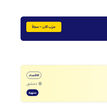
جرّب الآن — مجاناً
الاقتصاد
دمشق
منتهية