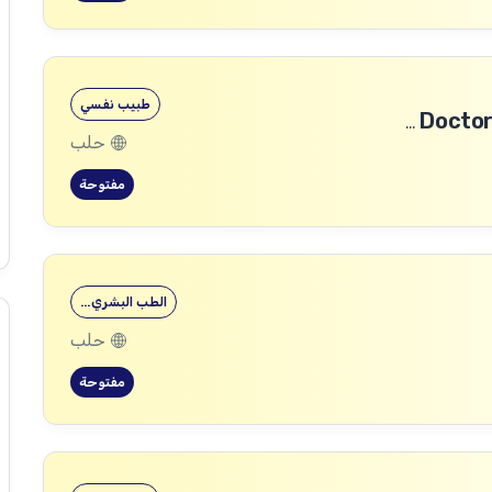
طبيب نفسي
طبيب رأب الفجوة في الصحة النفسية (mhGAP Doctor)
حلب
مفتوحة
الطب البشري…
حلب
مفتوحة