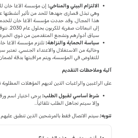
الالتزام البيئي والمناخي:
إن مؤسسة الآغا خان للخد
وهي تبذل قصارى جهدها للحد من تأثير أنشطتها على 
هذا المجال. وقد حددت مؤسسة الآغا خان للخدمات 
إلى انبع
سياق أدوارهم ونشجع المتقدمين من ذوي الخبرة ال
سياسة الحماية والنزاهة:
تلتزم مؤسسة الآغا خان
وخالية من الاستغلال والاعتداء الجنسي. تعتبر سيا
للتفاوض في المؤسسة، ويتم مراقبتها بدقة لضمان 
آلية وملاحظات التقديم
على الراغبين والراغبات الذين لديهم المؤهلات المطلوبة ت
شرط أساسي لقبول الطلب:
يرجى اختيار اسم ورق
وإلا سيتم تجاهل الطلب تلقائياً..
تنويه:
سيتم الاتصال فقط بالمرشحين الذين تنطبق عليهم ا