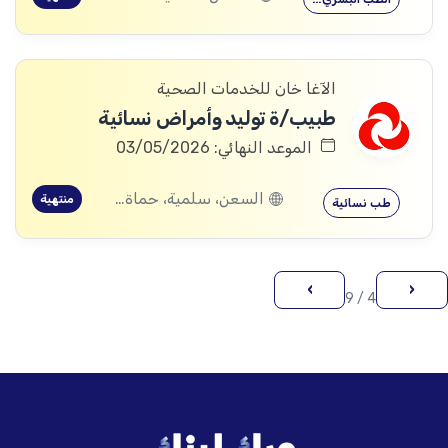
الآغا خان للخدمات الصحية
طبيب/ة توليد وأمراض نسائية
الموعد النهائي: 03/05/2026
السعن، سلمية، حماة, عقيربات، حماة, العشارنة، حماة
منتهية
طب نسائية
›
‹
4 / 9