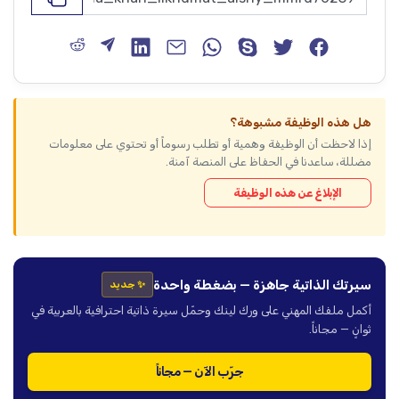
هل هذه الوظيفة مشبوهة؟
إذا لاحظت أن الوظيفة وهمية أو تطلب رسوماً أو تحتوي على معلومات
مضللة، ساعدنا في الحفاظ على المنصة آمنة.
الإبلاغ عن هذه الوظيفة
سيرتك الذاتية جاهزة — بضغطة واحدة
✨ جديد
أكمل ملفك المهني على ورك لينك وحمّل سيرة ذاتية احترافية بالعربية في
ثوانٍ — مجاناً.
جرّب الآن — مجاناً