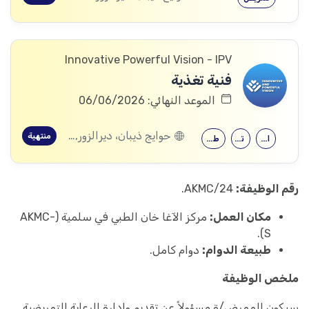
Innovative Powerful Vision - IPV
فنية تغذية
الموعد النهائي: 06/06/2026
حوايج ذيبان، ديرالزور, البصيرة، ديرالزور, محكان، ديرالزور, أبو خشب، ديرالزور, ذيبان، ديرالزور, البحرة، ديرالزور
منتهية
الصيدلة
تمريض
طب التغذية
رقم الوظيفة:
AKMC/24.
مكان العمل:
مركز الآغا خان الطبي في سلمية (AKMC-
S).
طبيعة الدوام:
دوام كامل.
ملخص الوظيفة
سيكون الممرض/ة مسؤولاً عن تقديم وإدارة الرعاية التمريضية