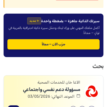
سيرتك الذاتية جاهزة — بضغطة واحدة
✨ جديد
أكمل ملفك المهني على ورك لينك وحمّل سيرة ذاتية احترافية بالعربية في
ثوانٍ — مجاناً.
جرّب الآن — مجاناً
بحث
الآغا خان للخدمات الصحية
مسؤولة دعم نفسي واجتماعي
الموعد النهائي: 03/05/2026