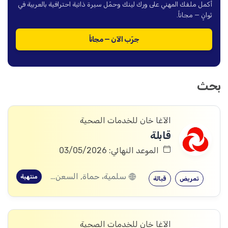
أكمل ملفك المهني على ورك لينك وحمّل سيرة ذاتية احترافية بالعربية في
ثوانٍ — مجاناً.
جرّب الآن — مجاناً
بحث
الآغا خان للخدمات الصحية
قابلة
الموعد النهائي: 03/05/2026
سلمية، حماة, السعن، سلمية، حماة, عقيربات، حماة, العشارنة، حماة
منتهية
تمريض
قبالة
الآغا خان للخدمات الصحية