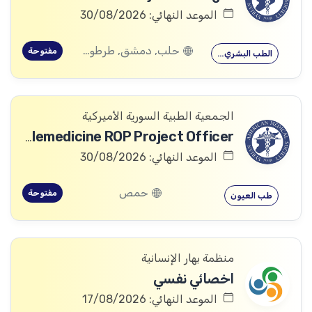
الموعد النهائي: 30/08/2026
حلب, دمشق, طرطوس, ريف دمشق, ديرالزور, درعا, السويداء, إدلب, القنيطرة, اللاذقية, الرقة, حمص, الحسكة, حماة
مفتوحة
الطب البشري…
الجمعية الطبية السورية الأميركية
Telemedicine ROP Project Officer
الموعد النهائي: 30/08/2026
حمص
مفتوحة
طب العيون
منظمة بهار الإنسانية
اخصائي نفسي
الموعد النهائي: 17/08/2026