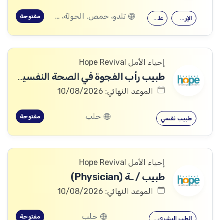
تلدو، حمص, الحولة، حمص
مفتوحة
الإرشاد النفسي
علم النفس
إحياء الأمل Hope Revival
طبيب رأب الفجوة في الصحة النفسية (mhGAP Doctor)
الموعد النهائي: 10/08/2026
حلب
مفتوحة
طبيب نفسي
إحياء الأمل Hope Revival
طبيب / ـة (Physician)
الموعد النهائي: 10/08/2026
حلب
مفتوحة
الطب البشري…