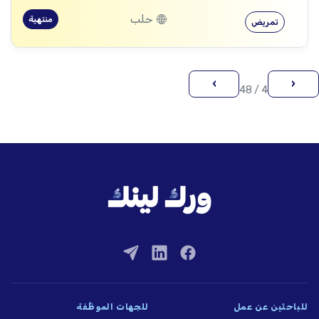
حلب
منتهية
تمريض
›
‹
4 / 48
للباحثين عن عمل
للجهات الموظِّفة