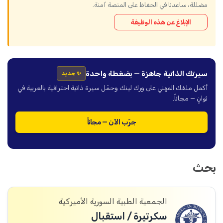
مضللة، ساعدنا في الحفاظ على المنصة آمنة.
الإبلاغ عن هذه الوظيفة
سيرتك الذاتية جاهزة — بضغطة واحدة
✨ جديد
أكمل ملفك المهني على ورك لينك وحمّل سيرة ذاتية احترافية بالعربية في
ثوانٍ — مجاناً.
جرّب الآن — مجاناً
بحث
الجمعية الطبية السورية الأميركية
سكرتيرة / استقبال