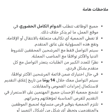
ملاحظات هامة
جميع الوظائف تتطلب
الدوام الكامل الحضوري
في
موقع العمل، ما لم يذكر خلاف ذلك.
لا تغطي الجمعية أي تكاليف متعلقة بالانتقال أو الإقامة،
وتقع هذه المسؤولية على عاتق المتقدم.
سيتم التواصل فقط مع المرشحين المحققين للشروط
الدنيا والأكثر توافقًا مع المناصب المعلنة.
نظرًا للعدد الكبير من الطلبات، يتعذر التواصل مع كل
متقدم بشكل فردي.
في حال اختيارك ضمن قائمة المرشحين الأكثر توافقًا،
سيتم التواصل معك خلال
14 يومًا
من تاريخ إغلاق التقديم
لاستكمال إجراءات الفحوص والمقابلات.
تشجع جمعية الإحسان جميع المهتمين على الاستمرار في
التقديم للفرص المناسبة لمؤهلاتهم وخبراتهم.
تلتزم الجمعية بتوفير فرص متساوية لجميع الموظفين
والمتقدمين، وتحظر أي شكل من أشكال التمييز أو