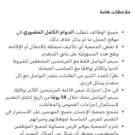
ملاحظات هامة
جميع الوظائف تتطلب
الدوام الكامل الحضوري
في
موقع العمل، ما لم يذكر خلاف ذلك.
لا تغطي الجمعية أي تكاليف متعلقة بالانتقال أو الإقامة،
وتقع هذه المسؤولية على عاتق المتقدم.
سيتم التواصل فقط مع المرشحين المحققين للشروط
الدنيا والأكثر توافقًا مع المناصب المعلنة.
نظرًا للعدد الكبير من الطلبات، يتعذر التواصل مع كل
متقدم بشكل فردي.
في حال اختيارك ضمن قائمة المرشحين الأكثر توافقًا،
سيتم التواصل معك خلال
14 يومًا
من تاريخ إغلاق التقديم
لاستكمال إجراءات الفحوص والمقابلات.
تشجع جمعية الإحسان جميع المهتمين على الاستمرار في
التقديم للفرص المناسبة لمؤهلاتهم وخبراتهم.
تلتزم الجمعية بتوفير فرص متساوية لجميع الموظفين
والمتقدمين، وتحظر أي شكل من أشكال التمييز أو