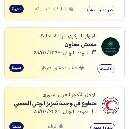
المالكية، الحسكة
منتهية
شهادة جامعية
الجهاز المركزي للرقابة المالية
مفتش معاون
الموعد النهائي: 25/07/2026
حلب, دمشق, طرطوس, ريف دمشق, ديرالزور, درعا, القنيطرة, اللاذقية, الرقة, حمص, حماة, ادلب
منتهية
الاقتصاد
الهلال الأحمر العربي السوري
متطوع في وحدة تعزيز الوعي الصحي - عدد الشواغر: 4 (فرع الرقة)
الموعد النهائي: 25/07/2026
الرقة
منتهية
شهادة معهد