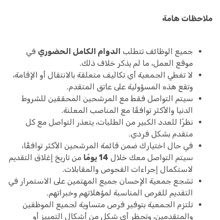
ملاحظات هامة
جميع الوظائف تتطلب
الدوام الكامل الحضوري
في
موقع العمل، ما لم يذكر خلاف ذلك.
لا تغطي الجمعية أي تكاليف متعلقة بالانتقال أو الإقامة،
وتقع هذه المسؤولية على عاتق المتقدم.
سيتم التواصل فقط مع المرشحين المحققين للشروط
الدنيا والأكثر توافقًا مع المناصب المعلنة.
نظرًا للعدد الكبير من الطلبات، يتعذر التواصل مع كل
متقدم بشكل فردي.
في حال اختيارك ضمن قائمة المرشحين الأكثر توافقًا،
سيتم التواصل معك خلال
14 يومًا
من تاريخ إغلاق التقديم
لاستكمال إجراءات الفحوص والمقابلات.
تشجع جمعية الإحسان جميع المهتمين على الاستمرار في
التقديم للفرص المناسبة لمؤهلاتهم وخبراتهم.
تلتزم الجمعية بتوفير فرص متساوية لجميع الموظفين
والمتقدمين، وتحظر أي شكل من أشكال التمييز أو