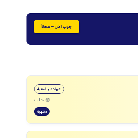
جرّب الآن — مجاناً
شهادة جامعية
حلب
منتهية