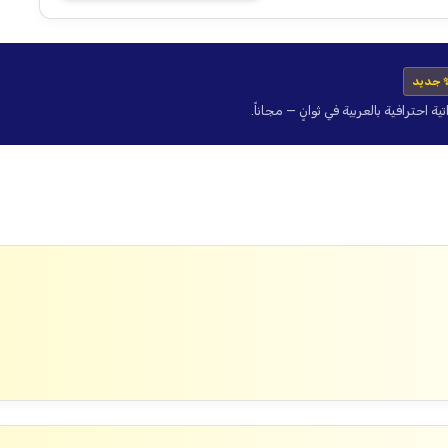
 جديد
حترافية بالعربية في ثوانٍ — مجاناً.