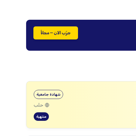
جرّب الآن — مجاناً
شهادة جامعية
حلب
منتهية