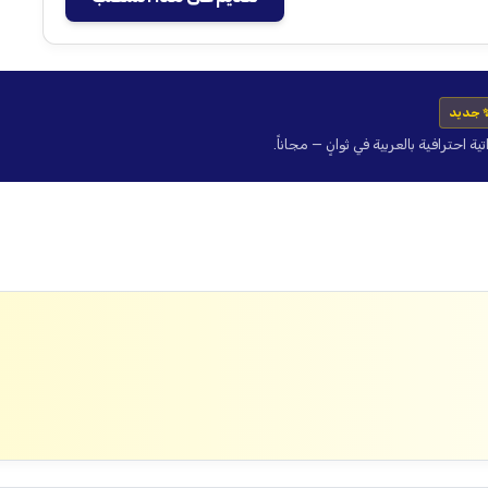
 جديد
حترافية بالعربية في ثوانٍ — مجاناً.