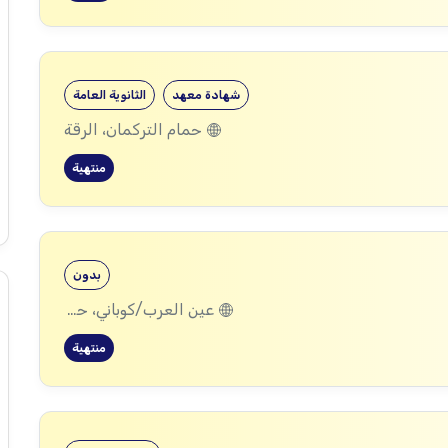
شهادة معهد
الثانوية العامة
حمام التركمان، الرقة
منتهية
بدون
عين العرب/كوباني، حلب, العريشة، الحسكة, مركدة، الحسكة
منتهية