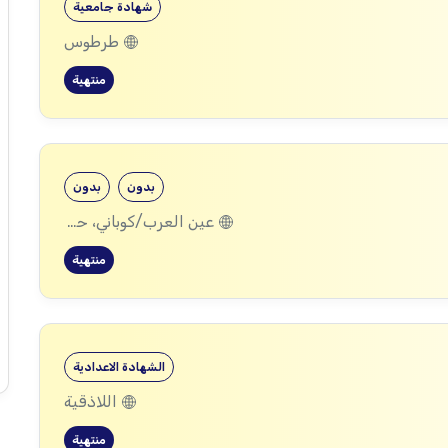
شهادة جامعية
طرطوس
منتهية
بدون
بدون
عين العرب/كوباني، حلب, العريشة، الحسكة, مركدة، الحسكة
منتهية
الشهادة الاعدادية
اللاذقية
منتهية